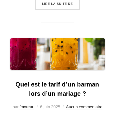
« QU’EST CE QU’UN BA
LIRE LA SUITE DE
Quel est le tarif d’un barman
lors d’un mariage ?
Publié
par
fmoreau
6 juin 2025
Aucun commentaire
le